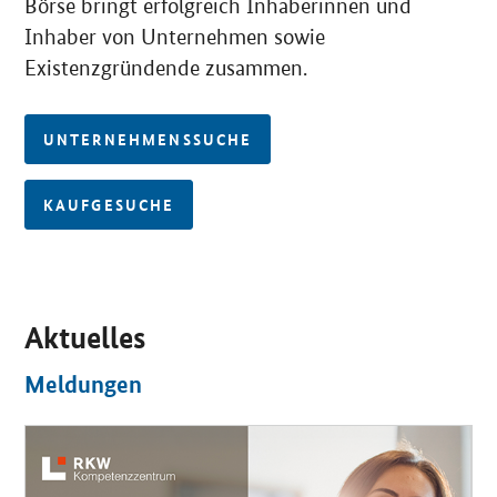
Börse bringt erfolgreich Inhaberinnen und
Inhaber von Unternehmen sowie
Existenzgründende zusammen.
UNTERNEHMENSSUCHE
KAUFGESUCHE
Aktuelles
Meldungen
OeffnetEinzelsicht
Oef