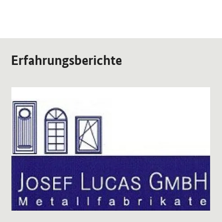
Erfahrungsberichte
OeffnetEinzelsicht
Oef