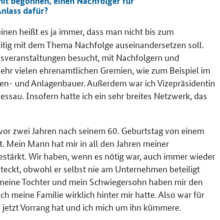
it begonnen, einen Nachfolger für
nlass dafür?
nen heißt es ja immer, dass man nicht bis zum
zeitig mit dem Thema Nachfolge auseinandersetzen soll.
nsveranstaltungen besucht, mit Nachfolgern und
sehr vielen ehrenamtlichen Gremien, wie zum Beispiel im
en- und Anlagenbauer. Außerdem war ich Vizepräsidentin
sau. Insofern hatte ich ein sehr breites Netzwerk, das
vor zwei Jahren nach seinem 60. Geburtstag von einem
t. Mein Mann hat mir in all den Jahren meiner
stärkt. Wir haben, wenn es nötig war, auch immer wieder
teckt, obwohl er selbst nie am Unternehmen beteiligt
ch meine Tochter und mein Schwiegersohn haben mir den
h meine Familie wirklich hinter mir hatte. Also war für
 jetzt Vorrang hat und ich mich um ihn kümmere.