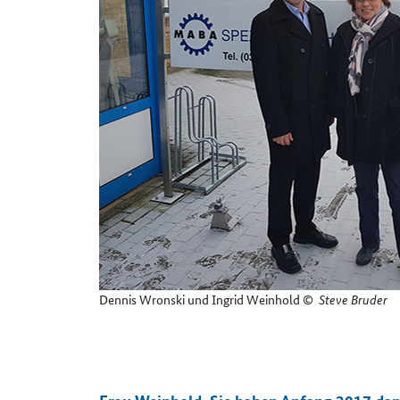
Dennis Wronski und Ingrid Weinhold
©
Steve Bruder