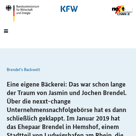
SrOnlyNavigation
Hauptmenü
Brendel‘s Backwelt
Eine eigene Bäckerei: Das war schon lange
der Traum von Jasmin und Jochen Brendel.
Über die
nexxt-change
Unternehmensnachfolgebörse hat es dann
schließlich geklappt. Im Januar 2019 hat
das Ehepaar Brendel in Hemshof, einem
Stadtteil von Ludwigshafen am Rhein, die