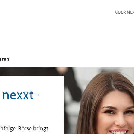
ÜBER NE
eren
 nexxt-
folge-Börse bringt