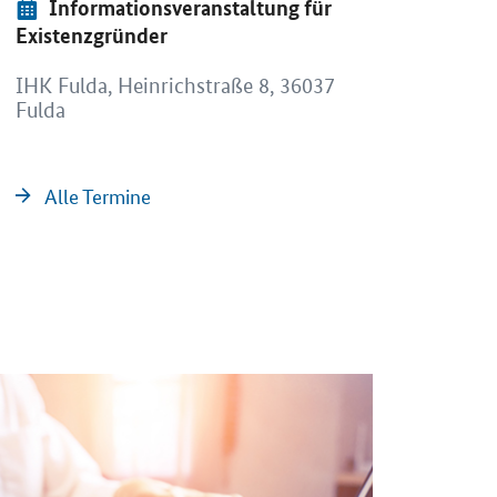
Event:
Informationsveranstaltung für
rojekts „Frau-Handwerk-Nachfolge“ – jetzt bewerbe
Existenzgründer
erbsrunde des Projekts „Frau-Handwerk-Nachfolge“ d
IHK Fulda, Heinrichstraße 8, 36037
Fulda
Alle Termine