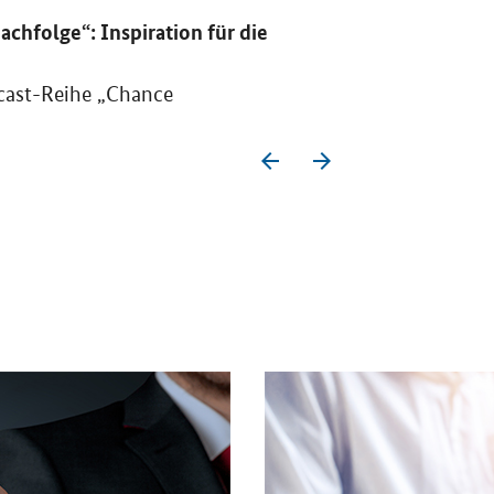
hfolge“: Inspiration für die
Wettbewerb des P
Die neue Wettbew
cast-Reihe „Chance
bundesweiten …
OeffnetEinzelsicht