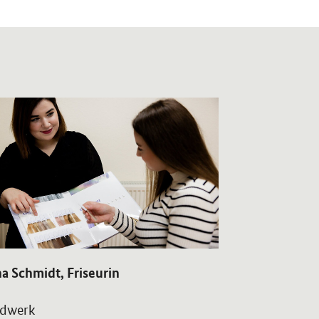
etEinzelsicht
OeffnetEinzelsic
a Schmidt, Friseurin
Sonia Maaß,
dwerk
Handwerk