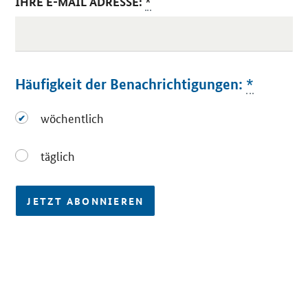
IHRE E-MAIL ADRESSE:
*
Häufigkeit der Benachrichtigungen:
*
wöchentlich
wöchentlich
täglich
täglich
JETZT ABONNIEREN
SrOnlyServicemenü