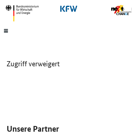
SrOnlyNavigation
Hauptmenü
Zugriff verweigert
SrOnlyServicemenü
Unsere Partner