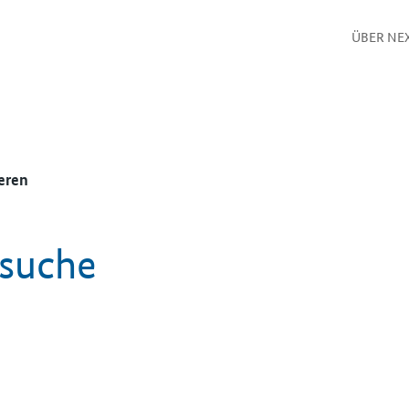
ÜBER NE
eren
ssuche