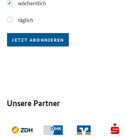
wöchentlich
wöchentlich
täglich
täglich
JETZT ABONNIEREN
SrOnlyServicemenü
Unsere Partner