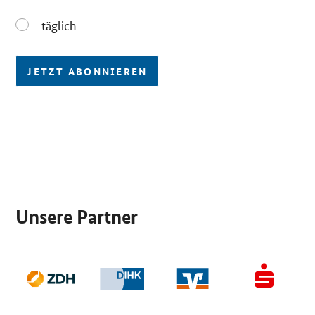
täglich
täglich
JETZT ABONNIEREN
SrOnlyServicemenü
Unsere Partner