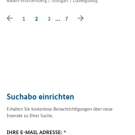
Baden-Württemberg / Stuttgart / Ludwigsburg
Zurück
Weiter
1
2
3
…
7
Suchabo einrichten
Erhalten Sie kostenlose Benachrichtigungen über neue
Inserate zu Ihrer Suche.
IHRE E-MAIL ADRESSE:
*