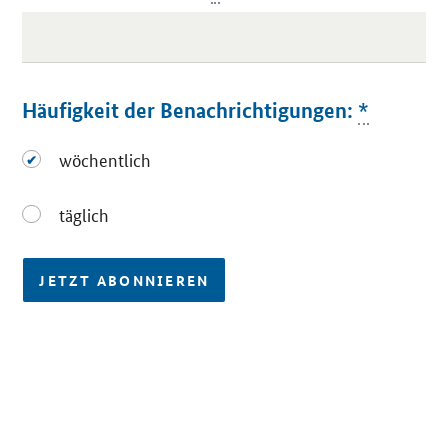
Häufigkeit der Benachrichtigungen:
*
wöchentlich
wöchentlich
täglich
täglich
JETZT ABONNIEREN
SrOnlyServicemenü