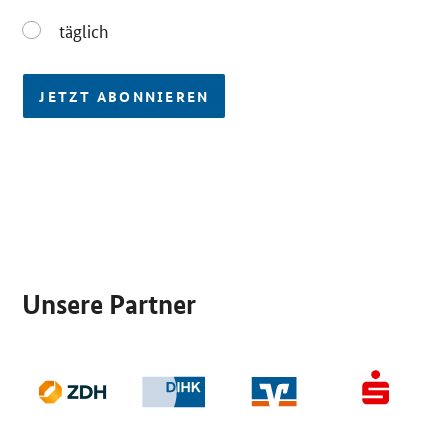
täglich
täglich
JETZT ABONNIEREN
SrOnlyServicemenü
Unsere Partner