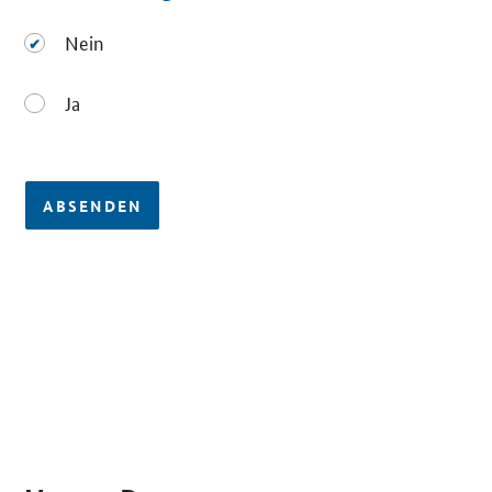
Nein
Nein
Ja
Ja
ABSENDEN
SrOnlyServicemenü