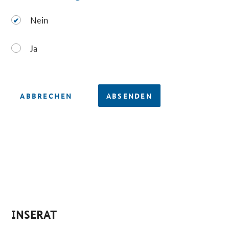
Nein
Nein
Ja
Ja
ABBRECHEN
ABSENDEN
INSERAT