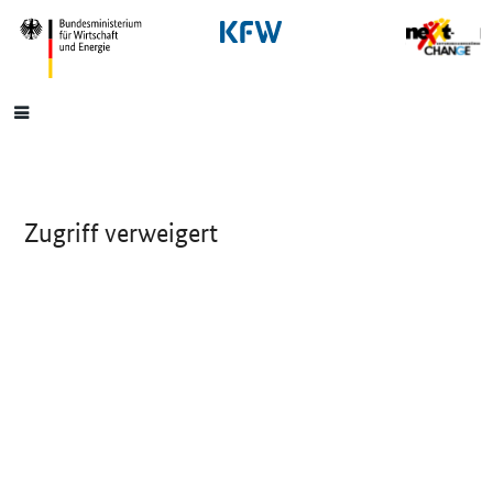
SrOnlyNavigation
Hauptmenü
Zugriff verweigert