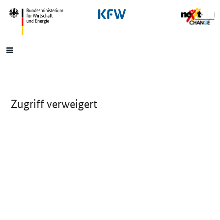
SrOnlyNavigation
Hauptmenü
Zugriff verweigert