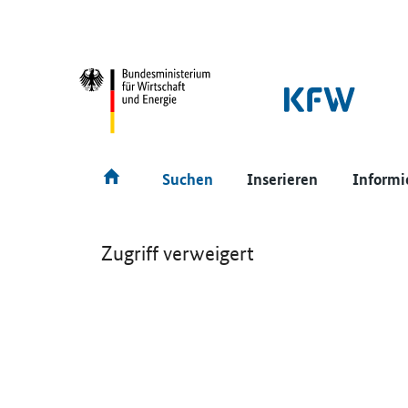
SrOnlyNavigation
Hauptmenü
Suchen
Inserieren
Informi
Zugriff verweigert