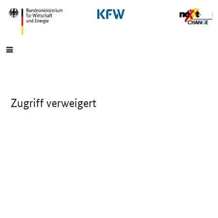
SrOnlyNavigation
Hauptmenü
Zugriff verweigert