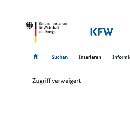
SrOnlyNavigation
Hauptmenü
Suchen
Inserieren
Informi
Zugriff verweigert