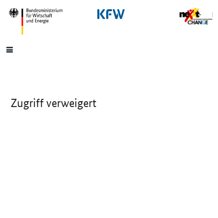
SrOnlyNavigation
Hauptmenü
Zugriff verweigert