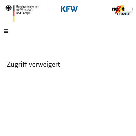
SrOnlyNavigation
Hauptmenü
Zugriff verweigert