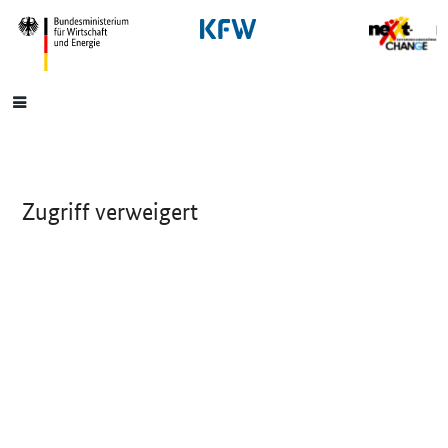
SrOnlyNavigation
Hauptmenü
Zugriff verweigert