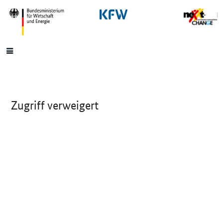
SrOnlyNavigation
Hauptmenü
Zugriff verweigert