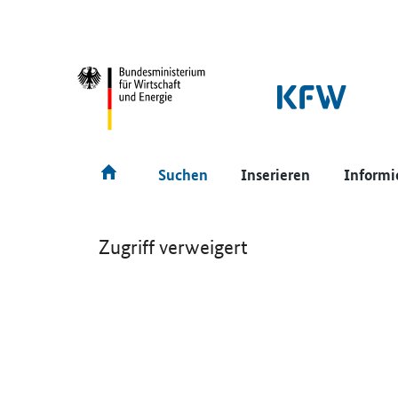
SrOnlyNavigation
Hauptmenü
Suchen
Inserieren
Informi
Zugriff verweigert