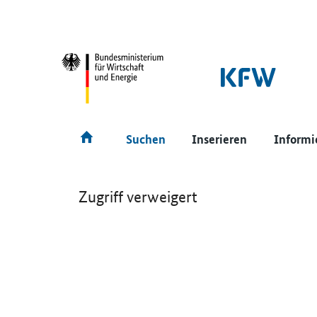
SrOnlyNavigation
Hauptmenü
Suchen
Inserieren
Informi
Zugriff verweigert