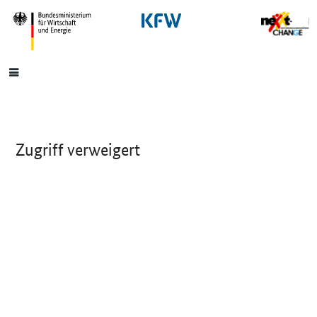
SrOnlyNavigation
Hauptmenü
Zugriff verweigert