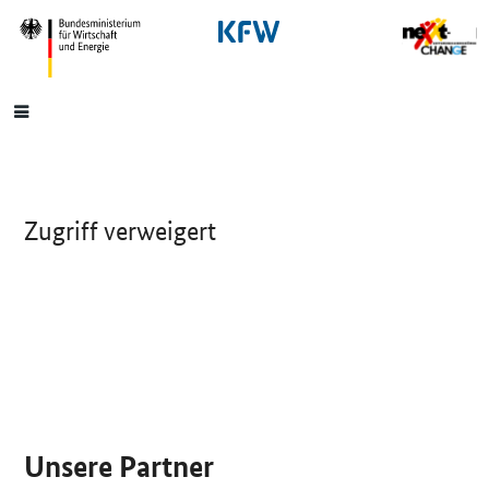
SrOnlyNavigation
Hauptmenü
Zugriff verweigert
SrOnlyServicemenü
Unsere Partner