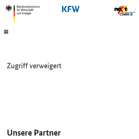
SrOnlyNavigation
Hauptmenü
Zugriff verweigert
SrOnlyServicemenü
Unsere Partner