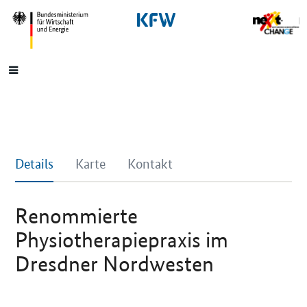
SrOnlyNavigation
Hauptmenü
Details
Karte
Kontakt
Renommierte
Physiotherapiepraxis im
Dresdner Nordwesten