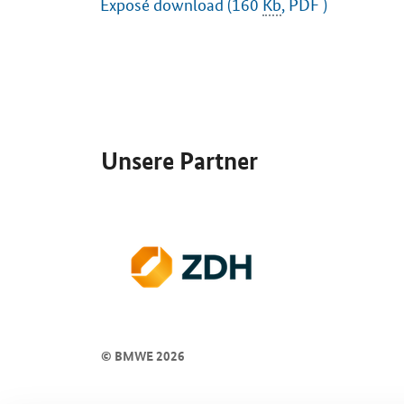
Exposé download (160
Kb
, PDF )
SrOnlyServicemenü
Unsere Partner
© BMWE 2026