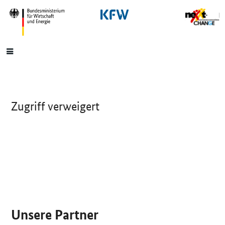
SrOnlyNavigation
Hauptmenü
Zugriff verweigert
SrOnlyServicemenü
Unsere Partner