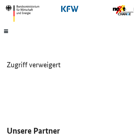
SrOnlyNavigation
Hauptmenü
Zugriff verweigert
SrOnlyServicemenü
Unsere Partner