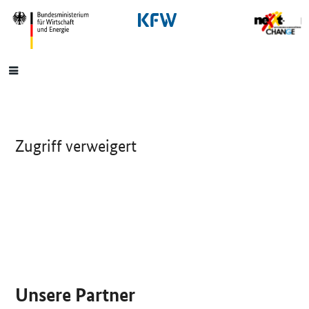
SrOnlyNavigation
Hauptmenü
Zugriff verweigert
SrOnlyServicemenü
Unsere Partner