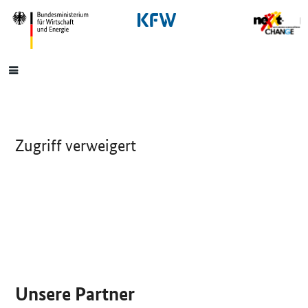
SrOnlyNavigation
Hauptmenü
Zugriff verweigert
SrOnlyServicemenü
Unsere Partner