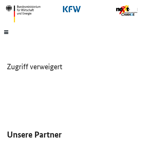
SrOnlyNavigation
Hauptmenü
Zugriff verweigert
SrOnlyServicemenü
Unsere Partner