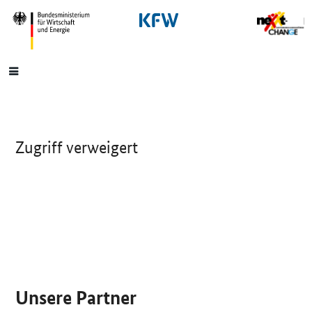
SrOnlyNavigation
Hauptmenü
Zugriff verweigert
SrOnlyServicemenü
Unsere Partner