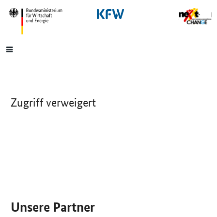
SrOnlyNavigation
Hauptmenü
Zugriff verweigert
SrOnlyServicemenü
Unsere Partner