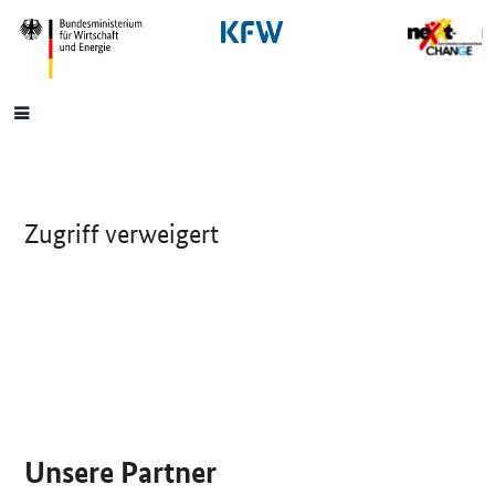
SrOnlyNavigation
Hauptmenü
Zugriff verweigert
SrOnlyServicemenü
Unsere Partner