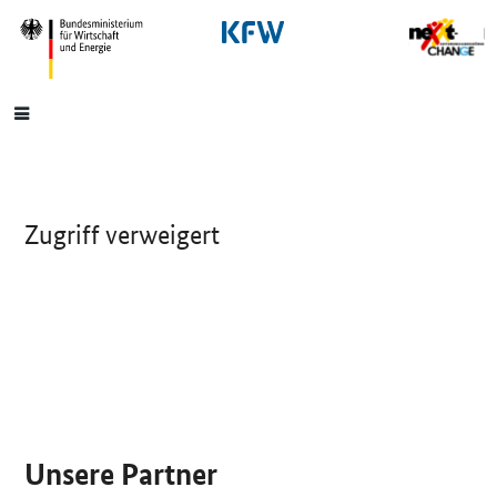
SrOnlyNavigation
Hauptmenü
Zugriff verweigert
SrOnlyServicemenü
Unsere Partner