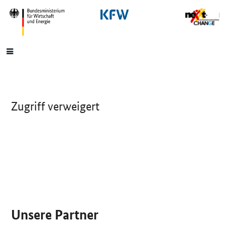
SrOnlyNavigation
Hauptmenü
Zugriff verweigert
SrOnlyServicemenü
Unsere Partner