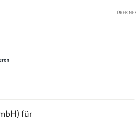
ÜBER NE
eren
mbH) für