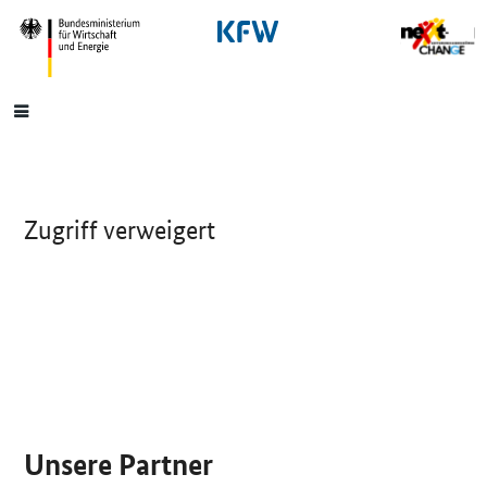
SrOnlyNavigation
Hauptmenü
Zugriff verweigert
SrOnlyServicemenü
Unsere Partner