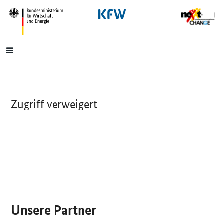
SrOnlyNavigation
Hauptmenü
Zugriff verweigert
SrOnlyServicemenü
Unsere Partner