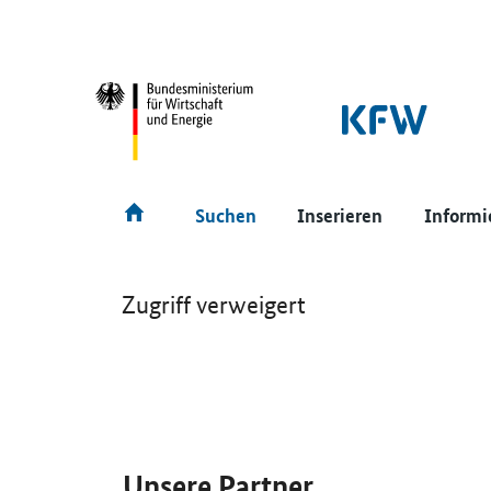
SrOnlyNavigation
Hauptmenü
Suchen
Inserieren
Informi
Zugriff verweigert
SrOnlyServicemenü
Unsere Partner