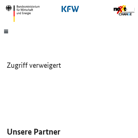
SrOnlyNavigation
Hauptmenü
Zugriff verweigert
SrOnlyServicemenü
Unsere Partner