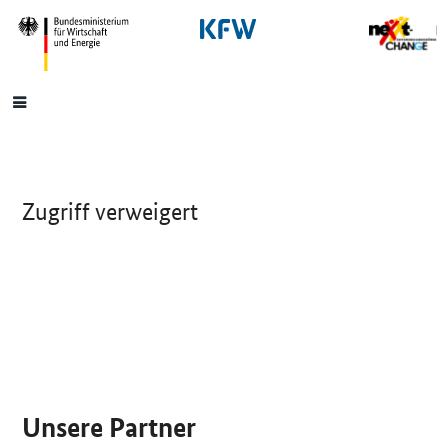
SrOnlyNavigation
Hauptmenü
Zugriff verweigert
SrOnlyServicemenü
Unsere Partner