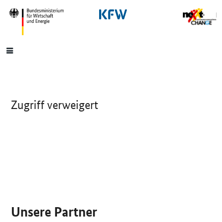
SrOnlyNavigation
Hauptmenü
Zugriff verweigert
SrOnlyServicemenü
Unsere Partner