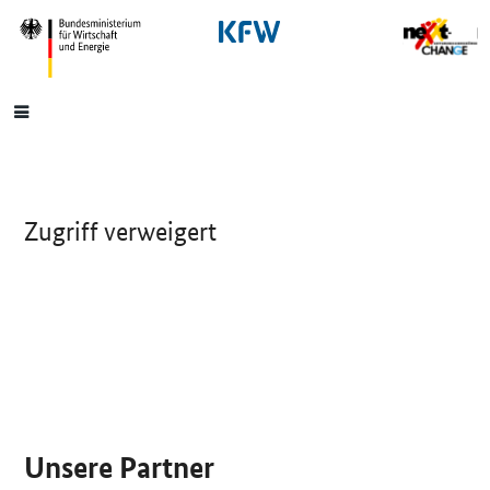
SrOnlyNavigation
Hauptmenü
Zugriff verweigert
SrOnlyServicemenü
Unsere Partner