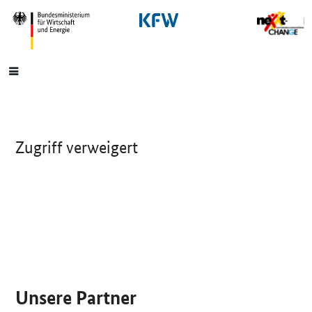
SrOnlyNavigation
Hauptmenü
Zugriff verweigert
SrOnlyServicemenü
Unsere Partner