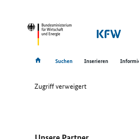
SrOnlyNavigation
Hauptmenü
Suchen
Inserieren
Informi
Zugriff verweigert
SrOnlyServicemenü
Unsere Partner