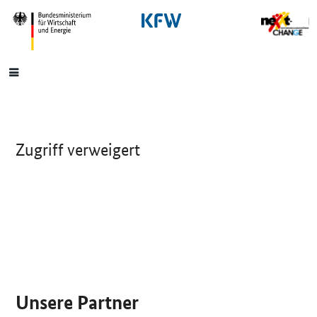
SrOnlyNavigation
Hauptmenü
Zugriff verweigert
SrOnlyServicemenü
Unsere Partner